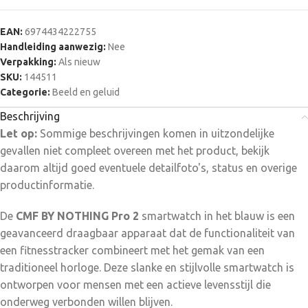
of gewoon uw dagelijkse routine doorloopt, de CMF BY
NOTHING Pro 2 smartwatch is uw ultieme metgezel. Blijf op
EAN:
6974434222755
de hoogte van uw gezondheids- en welzijnsdoelen en blijf
Handleiding aanwezig:
Nee
tegelijkertijd verbonden met de wereld om u heen met dit
Verpakking:
Als nieuw
geavanceerde draagbare apparaat.
SKU:
144511
Categorie:
Beeld en geluid
Beschrijving
Let op:
Sommige beschrijvingen komen in uitzondelijke
gevallen niet compleet overeen met het product, bekijk
daarom altijd goed eventuele detailfoto's, status en overige
productinformatie.
De
CMF BY NOTHING Pro 2
smartwatch in het blauw is een
geavanceerd draagbaar apparaat dat de functionaliteit van
een fitnesstracker combineert met het gemak van een
traditioneel horloge. Deze slanke en stijlvolle smartwatch is
ontworpen voor mensen met een actieve levensstijl die
onderweg verbonden willen blijven.