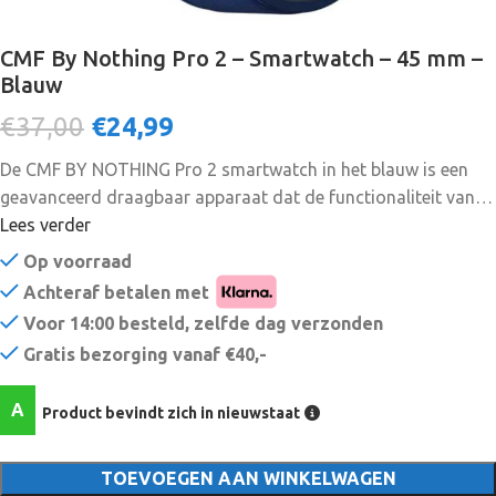
CMF By Nothing Pro 2 – Smartwatch – 45 mm –
Blauw
€37,00
€
24,99
De CMF BY NOTHING Pro 2 smartwatch in het blauw is een
geavanceerd draagbaar apparaat dat de functionaliteit van
een fitnesstracker combineert met het gemak van een
Lees verder
traditioneel horloge. Deze slanke en stijlvolle smartwatch is
Op voorraad
ontworpen voor mensen met een actieve levensstijl die
Achteraf betalen met
onderweg verbonden willen blijven. De CMF BY NOTHING Pro
Voor 14:00 besteld, zelfde dag verzonden
2 smartwatch is uitgerust met een reeks functies, waarmee u
Gratis bezorging vanaf €40,-
uw dagelijkse activiteiten kunt volgen, uw hartslag kunt
controleren en meldingen van uw smartphone kunt
A
Product bevindt zich in nieuwstaat
ontvangen. Met een levendig kleurendisplay en aanpasbare
wijzerplaten is deze smartwatch even modieus als
functioneel. Of u nu naar de sportschool gaat, gaat hardlopen
TOEVOEGEN AAN WINKELWAGEN