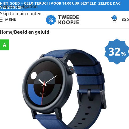
NIET GOED = GELD TERUG! | VOOR 14:00 UUR BESTELD, ZELFDE DAG
Skip to navigation
VERZONDEN*
Skip to main content
0
MENU
€
0,0
Home
Beeld en geluid
A
32
%