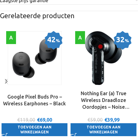
Laagste prijs garantie
Gerelateerde producten
A
A
42
32
%
%
Nothing Ear (a) True
Google Pixel Buds Pro –
Wireless Draadloze
Wireless Earphones – Black
Oordopjes – Noise
Cancelling – Zwart
€119,00
€
69,00
€59,00
€
39,99
TOEVOEGEN AAN
TOEVOEGEN AAN
WINKELWAGEN
WINKELWAGEN