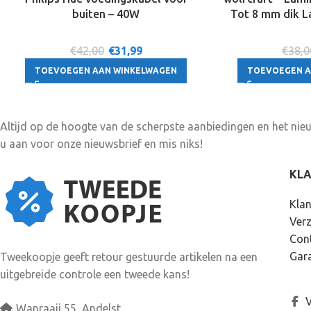
buiten – 40W
Tot 8 mm dik L
€42,00
€
31,99
€38,0
TOEVOEGEN AAN WINKELWAGEN
TOEVOEGEN A
Altijd op de hoogte van de scherpste aanbiedingen en het ni
u aan voor onze nieuwsbrief en mis niks!
KL
Klan
Ver
Con
Gara
Tweekoopje geeft retour gestuurde artikelen na een
uitgebreide controle een tweede kans!
V
Wanraaij 55, Andelst