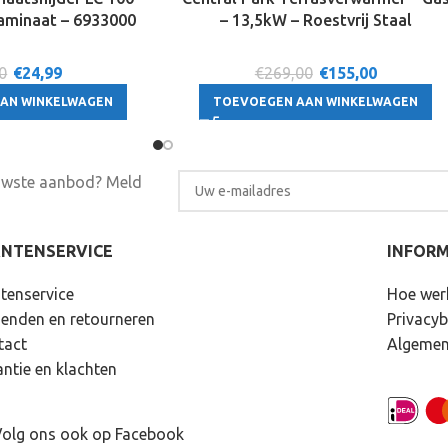
aminaat – 6933000
– 13,5kW – Roestvrij Staal
0
€
24,99
€269,00
€
155,00
AN WINKELWAGEN
TOEVOEGEN AAN WINKELWAGEN
euwste aanbod? Meld
ANTENSERVICE
INFORM
tenservice
Hoe wer
zenden en retourneren
Privacyb
tact
Algemen
ntie en klachten
olg ons ook op Facebook