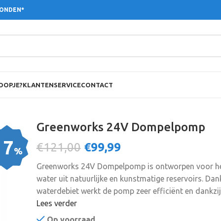
ZONDEN*
OOPJE?
KLANTENSERVICE
CONTACT
Greenworks 24V Dompelpomp
17
€121,00
€
99,99
%
Greenworks 24V Dompelpomp is ontworpen voor h
water uit natuurlijke en kunstmatige reservoirs. Dan
waterdebiet werkt de pomp zeer efficiënt en dankzij
stroomkabel kan de pomp ook worden gebruikt op p
Lees verder
verder van een stroombron verwijderd zijn.
Op voorraad