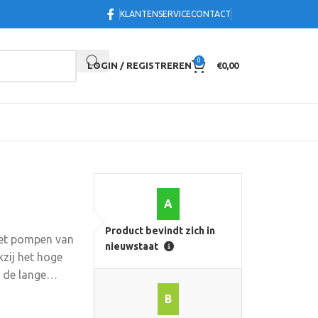
KLANTENSERVICE
CONTACT
0
LOGIN / REGISTREREN
€
0,00
A
Product bevindt zich in
et pompen van
nieuwstaat
kzij het hoge
 de lange
laatsen die
B