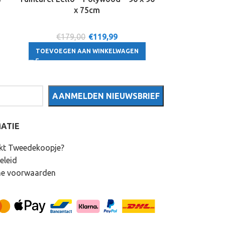
152,4×122,1×
x 75cm
18
€179,00
€
119,99
€13
TOEVOEGEN AAN WINKELWAGEN
TOEVOEGE
ATIE
kt Tweedekoopje?
eleid
e voorwaarden