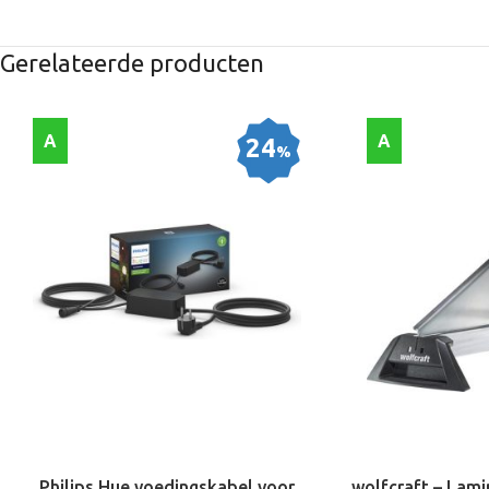
Gerelateerde producten
A
A
24
%
Philips Hue voedingskabel voor
wolfcraft – Lami