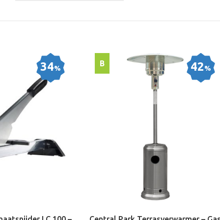
B
34
42
%
%
naatsnijder LC 100 –
Central Park Terrasverwarmer – Ga