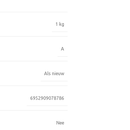
1 kg
A
Als nieuw
6952909078786
Nee