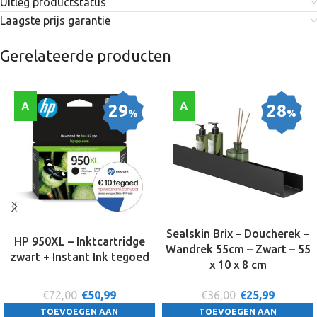
Uitleg productstatus
Laagste prijs garantie
Gerelateerde producten
A
A
29
28
%
%
Sealskin Brix – Doucherek –
HP 950XL – Inktcartridge
Wandrek 55cm – Zwart – 55
zwart + Instant Ink tegoed
x 10 x 8 cm
€72,00
€
50,99
€36,00
€
25,99
TOEVOEGEN AAN
TOEVOEGEN AAN