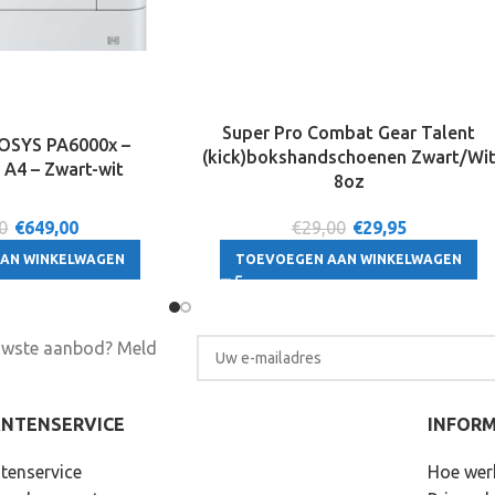
Super Pro Combat Gear Talent
OSYS PA6000x –
(kick)bokshandschoenen Zwart/Wi
 A4 – Zwart-wit
8oz
0
€
649,00
€29,00
€
29,95
AN WINKELWAGEN
TOEVOEGEN AAN WINKELWAGEN
euwste aanbod? Meld
ANTENSERVICE
INFORM
tenservice
Hoe wer