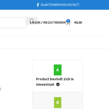
KLANTENSERVICE
CONTACT
0
LOGIN / REGISTREREN
€
0,00
A
Product bevindt zich in
nieuwstaat
)
B