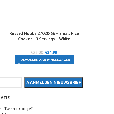
Fujitsu 
Russell Hobbs 27020-56 – Small Rice
t
netwerkkaart 
Cooker – 3 Servings – White
€26,00
€
24,99
€24
TOEVOEGEN AAN WINKELWAGEN
TOEVOEGE
ATIE
kt Tweedekoopje?