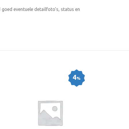
 goed eventuele detailfoto's, status en
A
4
%