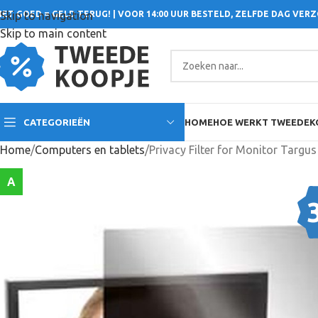
IET GOED = GELD TERUG! | VOOR 14:00 UUR BESTELD, ZELFDE DAG VER
Skip to navigation
Skip to main content
CATEGORIEËN
HOME
HOE WERKT TWEEDEK
Home
Computers en tablets
A