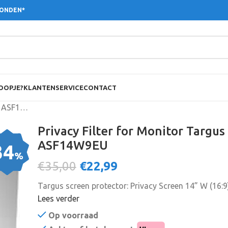
ZONDEN*
OOPJE?
KLANTENSERVICE
CONTACT
Privacy Filter for Monitor Targus ASF14W9EU
Privacy Filter for Monitor Targus
ASF14W9EU
34
%
€35,00
€
22,99
Targus screen protector: Privacy Screen 14” W (16:9
Lees verder
Op voorraad