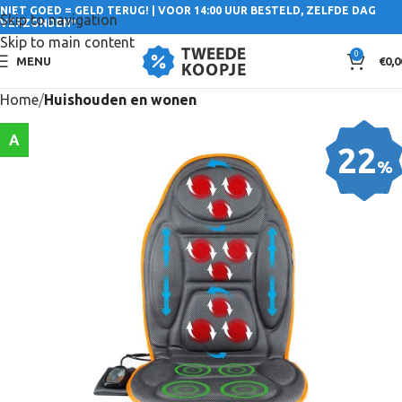
NIET GOED = GELD TERUG! | VOOR 14:00 UUR BESTELD, ZELFDE DAG
Skip to navigation
VERZONDEN*
Skip to main content
0
MENU
€
0,0
Home
Huishouden en wonen
A
22
%