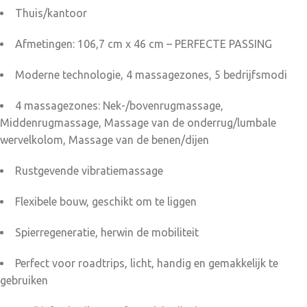
gemakkelijk te gebruiken, perfect voor thuis en op kantoor. Zal
Thuis/kantoor
de massage mat helpen bij het verlichten van spierspanning
en stress? Absoluut! De massage mat is ontworpen om
Afmetingen: 106,7 cm x 46 cm – PERFECTE PASSING
spierspanning te verlichten en stress te verminderen,
Moderne technologie, 4 massagezones, 5 bedrijfsmodi
waardoor je lichaam en geest kunnen ontspannen.
4 massagezones: Nek-/bovenrugmassage,
Middenrugmassage, Massage van de onderrug/lumbale
wervelkolom, Massage van de benen/dijen
Rustgevende vibratiemassage
Flexibele bouw, geschikt om te liggen
Spierregeneratie, herwin de mobiliteit
Perfect voor roadtrips, licht, handig en gemakkelijk te
gebruiken