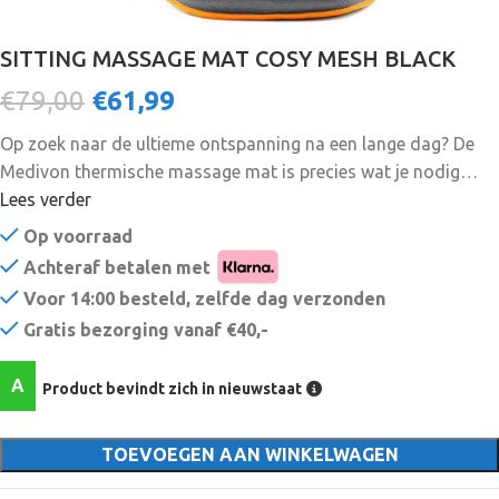
SITTING MASSAGE MAT COSY MESH BLACK
€79,00
€
61,99
Op zoek naar de ultieme ontspanning na een lange dag? De
Medivon thermische massage mat is precies wat je nodig
hebt. Met trillingsmassage, 4 massagezones, en 5
Lees verder
verschillende standen, zal deze massagemat je helpen om
Op voorraad
stress te verminderen en spierspanning te verlichten. Of je nu
Achteraf betalen met
thuis bent of op kantoor, deze massage matras is perfect
Voor 14:00 besteld, zelfde dag verzonden
voor iedereen die op zoek is naar een moment van pure
Gratis bezorging vanaf €40,-
ontspanning. Specificaties Kleur: Zwart Trillingsmassage
Geschikt om te liggen, groot massageoppervlak Verwarmd 5
A
Product bevindt zich in nieuwstaat
bedrijfsmodi en 4 massagezones 3 intensiteitsniveaus
Ingebouwde timer van 15/30/60 minuten 12 massagekoppen
Thuis/kantoor Afmetingen: 106,7 cm x 46 cm – PERFECTE
TOEVOEGEN AAN WINKELWAGEN
PASSING Moderne technologie, 4 massagezones, 5