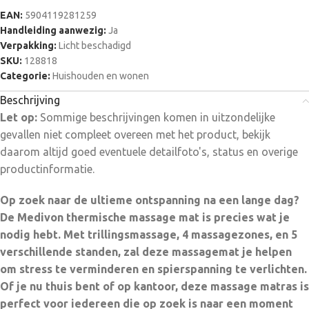
bedrijfsmodi 4 massagezones: Nek-/bovenrugmassage,
EAN:
5904119281259
Middenrugmassage, Massage van de onderrug/lumbale
Handleiding aanwezig:
Ja
wervelkolom, Massage van de benen/dijen Rustgevende
Verpakking:
Licht beschadigd
vibratiemassage Flexibele bouw, geschikt om te liggen
SKU:
128818
Spierregeneratie, herwin de mobiliteit Perfect voor roadtrips,
Categorie:
Huishouden en wonen
licht, handig en gemakkelijk te gebruiken Intuïtief gebruik met
Beschrijving
afstandsbediening Geestelijke balsem, zeg stop tegen stress
Let op:
Sommige beschrijvingen komen in uitzondelijke
Verlichting voor de spieren, slechts 15 minuten per dag USP’s
gevallen niet compleet overeen met het product, bekijk
Trillingsmassage Geniet van een diepe trillingsmassage op
daarom altijd goed eventuele detailfoto's, status en overige
een groot oppervlak, perfect om te ontspannen. Verwarmd
productinformatie.
Met 12 massagekoppen, 5 bedrijfsmodi en 4 massagezones.
Ingebouwde timer en 3 intensiteitsniveaus. Thuis/kantoor De
Op zoek naar de ultieme ontspanning na een lange dag?
flexibele structuur maakt het ideaal voor elk moment, zelfs
De Medivon thermische massage mat is precies wat je
tijdens roadtrips. Een gezonde actie voor spierregeneratie.
nodig hebt. Met trillingsmassage, 4 massagezones, en 5
Voordelen – Ultiem comfort: Trillingsmassage voor
verschillende standen, zal deze massagemat je helpen
ontspanning in je eigen huis – Flexibel gebruik: Eenvoudig op
om stress te verminderen en spierspanning te verlichten.
bank of stoel te liggen – Gezondheidsboost: Verbetert
Of je nu thuis bent of op kantoor, deze massage matras is
bloedsomloop en spierregeneratie – Stressverlichting: Zeg
perfect voor iedereen die op zoek is naar een moment