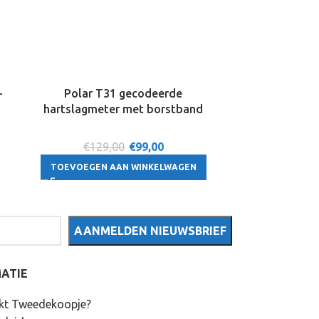
–
Polar T31 gecodeerde
Tefal Easy C
2
hartslagmeter met borstband
c
€129,00
€
99,00
€7
TOEVOEGEN AAN WINKELWAGEN
TOEVOEGE
ATIE
kt Tweedekoopje?