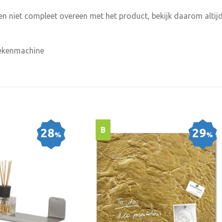
n niet compleet overeen met het product, bekijk daarom altijd
Rekenmachine
B
28
29
%
%