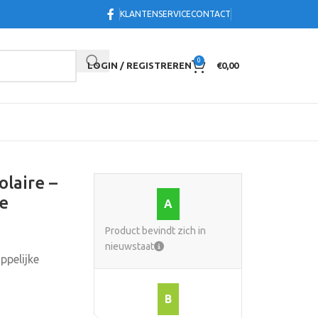
KLANTENSERVICE
CONTACT
0
LOGIN / REGISTREREN
€
0,00
olaire –
e
A
Product bevindt zich in
nieuwstaat
ppelijke
B