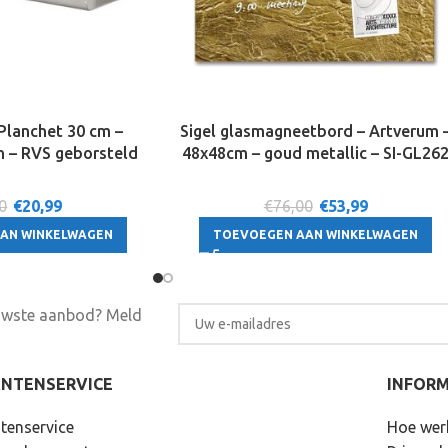
 Planchet 30 cm –
Sigel glasmagneetbord – Artverum 
n – RVS geborsteld
48x48cm – goud metallic – SI-GL26
0
€
20,99
€76,00
€
53,99
AN WINKELWAGEN
TOEVOEGEN AAN WINKELWAGEN
euwste aanbod? Meld
ANTENSERVICE
INFORM
tenservice
Hoe wer