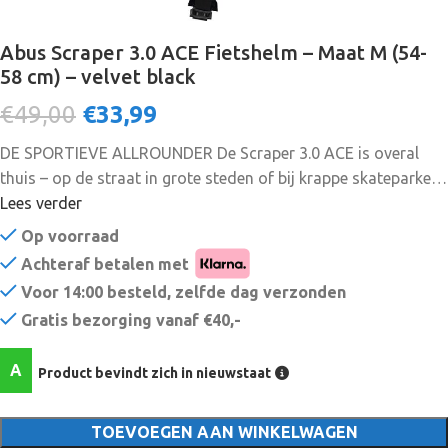
Abus Scraper 3.0 ACE Fietshelm – Maat M (54-
58 cm) – velvet black
€49,00
€
33,99
DE SPORTIEVE ALLROUNDER De Scraper 3.0 ACE is overal
thuis – op de straat in grote steden of bij krappe skateparken.
Commuters en lifestyle-sporters vertrouwen op helmen met
Lees verder
harde schaal die robuust zijn en er sportief uitzien. De ABUS
Op voorraad
Scraper 3.0 ACE met unieke verwerking van de dubbele schaal
Achteraf betalen met
ziet er modern en cool uit en biedt de nodige bescherming
Voor 14:00 besteld, zelfde dag verzonden
tijdens het sporten en fietsen in de stad. De optionele
Gratis bezorging vanaf €40,-
winterkit en de Vent-Cover houden het hoofd warm op koude
dagen. De Scraper 3.0 ACE is de juiste keuze voor iedere urban
A
Product bevindt zich in nieuwstaat
en stijlvolle fietser.
TOEVOEGEN AAN WINKELWAGEN