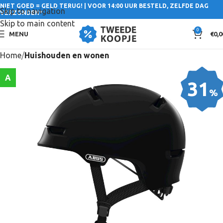
NIET GOED = GELD TERUG! | VOOR 14:00 UUR BESTELD, ZELFDE DAG
Skip to navigation
VERZONDEN*
Skip to main content
0
MENU
€
0,0
Home
Huishouden en wonen
A
31
%