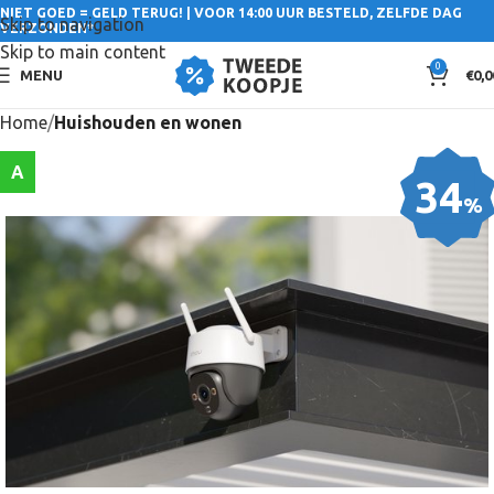
NIET GOED = GELD TERUG! | VOOR 14:00 UUR BESTELD, ZELFDE DAG
Skip to navigation
VERZONDEN*
Skip to main content
0
MENU
€
0,0
Home
Huishouden en wonen
A
34
%