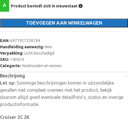
ondersteunt zelfontwikkeld algoritme (IMOU SENSE), dat de
A
Product bevindt zich in nieuwstaat
detectie van mensen en voertuigen nauwkeuriger maakt.
TOEVOEGEN AAN WINKELWAGEN
EAN:
6971927238194
Handleiding aanwezig:
Nee
Verpakking:
Licht beschadigd
SKU:
143024
Categorie:
Huishouden en wonen
Beschrijving
Let op:
Sommige beschrijvingen komen in uitzondelijke
gevallen niet compleet overeen met het product, bekijk
daarom altijd goed eventuele detailfoto's, status en overige
productinformatie.
Cruiser 2C 2K