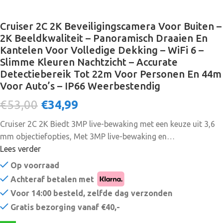
Cruiser 2C 2K Beveiligingscamera Voor Buiten –
2K Beeldkwaliteit – Panoramisch Draaien En
Kantelen Voor Volledige Dekking – WiFi 6 –
Slimme Kleuren Nachtzicht – Accurate
Detectiebereik Tot 22m Voor Personen En 44m
Voor Auto’s – IP66 Weerbestendig
€53,00
€
34,99
Cruiser 2C 2K Biedt 3MP live-bewaking met een keuze uit 3,6
mm objectiefopties, Met 3MP live-bewaking en
0~355°panwijdte & 0~90°kantelfuncties zorgt de Cruiser 2C
Lees verder
3MP ervoor dat elke hoek van uw huis volledig wordt
Op voorraad
bewaakt. De camera ondersteunt vier nachtzichtmodi voor
Achteraf betalen met
dag en nacht helderheid, zelfs in het pikkedonker. Met een
Voor 14:00 besteld, zelfde dag verzonden
IP66-certificaat kan de camera buiten gebruikt worden onder
Gratis bezorging vanaf €40,-
verschillende weersomstandigheden. Cruiser 2C 3MP