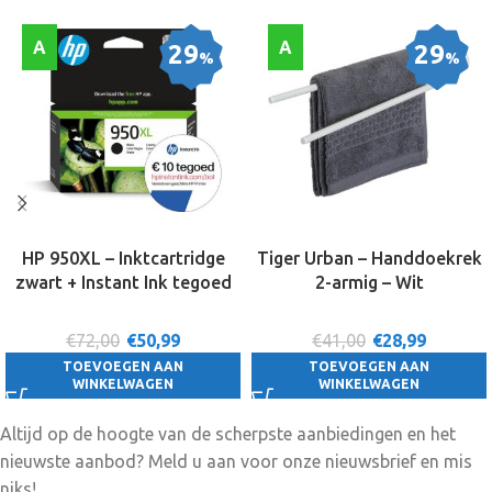
A
A
29
29
%
%
HP 950XL – Inktcartridge
Tiger Urban – Handdoekrek
zwart + Instant Ink tegoed
2-armig – Wit
€72,00
€
50,99
€41,00
€
28,99
TOEVOEGEN AAN
TOEVOEGEN AAN
WINKELWAGEN
WINKELWAGEN
Altijd op de hoogte van de scherpste aanbiedingen en het
nieuwste aanbod? Meld u aan voor onze nieuwsbrief en mis
niks!