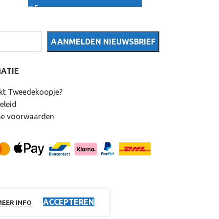
ATIE
kt Tweedekoopje?
eleid
e voorwaarden
ACCEPTEREN
MEER INFO