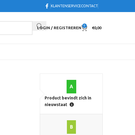
KLANTENSERVICE
CONTACT
0
LOGIN / REGISTREREN
€
0,00
A
Product bevindt zich in
nieuwstaat
B