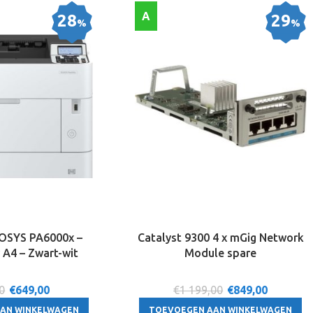
A
28
29
%
%
OSYS PA6000x –
Catalyst 9300 4 x mGig Network
 A4 – Zwart-wit
Module spare
0
€
649,00
€1 199,00
€
849,00
AN WINKELWAGEN
TOEVOEGEN AAN WINKELWAGEN