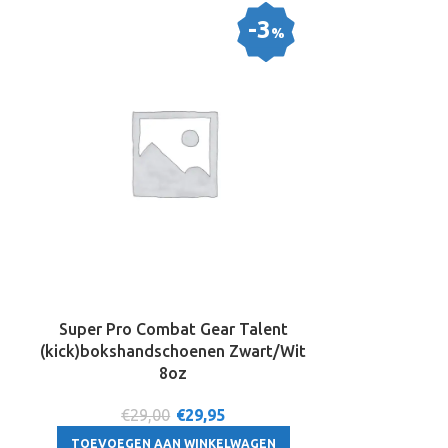
A
-3
%
Super Pro Combat Gear Talent
Fujitsu S263
(kick)bokshandschoenen Zwart/Wit
harde schijf
8oz
€29,00
€
29,95
€57
TOEVOEGEN AAN WINKELWAGEN
TOEVOEGE