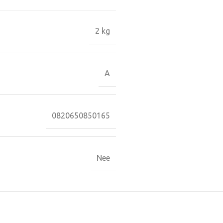
2 kg
A
0820650850165
Nee