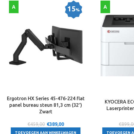
A
A
15
%
Ergotron HX Series 45-476-224 flat
KYOCERA EC
panel bureau steun 81,3 cm (32″)
Laserprinter
Zwart
€459,00
€
389,00
€899,0
TOEVOEGEN AAN WINKELWAGEN
TOEVOEGEN A