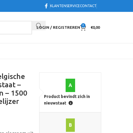
KLANTENSERVICE
CONTACT
0
LOGIN / REGISTREREN
€
0,00
elgische
taat –
A
n – 1500
Product bevindt zich in
lijzer
nieuwstaat
B