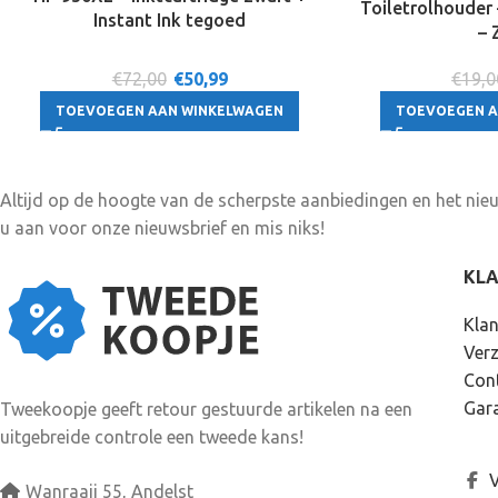
Toiletrolhouder
Instant Ink tegoed
– 
€72,00
€
50,99
€19,0
TOEVOEGEN AAN WINKELWAGEN
TOEVOEGEN A
Altijd op de hoogte van de scherpste aanbiedingen en het ni
u aan voor onze nieuwsbrief en mis niks!
KL
Klan
Ver
Con
Gara
Tweekoopje geeft retour gestuurde artikelen na een
uitgebreide controle een tweede kans!
V
Wanraaij 55, Andelst