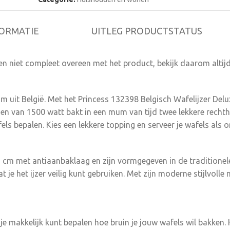
op de thermostaat zorgt voor een stijlvol detail en
makkelijk te zien wat de temperatuur is van het wafel
originele Belgische wafels worden natuurlijk geserv
ORMATIE
UITLEG PRODUCTSTATUS
‘krieken’ en slagroom, maar je kunt zelf andere topp
Bestuif de wafels met poedersuiker, besmeer ze me
n niet compleet overeen met het product, bekijk daarom altijd
pasta of eet ze lekker naturel. Met jouw eigen Belgis
Deluxe kun je elke keer wat anders proberen. Eenvou
en op te bergenDankzij de antiaanbaklaag is het waf
 uit België. Met het Princess 132398 Belgisch Wafelijzer Delux
eenvoudig schoon te maken. Laat het wafelijzer wat
en van 1500 watt bakt in een mum van tijd twee lekkere rechth
gebruik keukenpapier om de platen schoon te maken
ls bepalen. Kies een lekkere topping en serveer je wafels als on
apparaat daarna makkelijk op zodat het weer klaar i
volgende snack moment. Wat vind je in de doos:Pri
Wafelijzer Deluxe, handleiding Redenen om voor het
2 cm met antiaanbaklaag en zijn vormgegeven in de traditionele
132398 Belgisch Wafelijzer Deluxe te kiezen: Wafelijzer van 26 x 22
 je het ijzer veilig kunt gebruiken. Met zijn moderne stijlvoll
cm om 2 traditionele Belgische wafels in te bakken St
matzwarte behuizing voor een trendy look Handige
voor makkelijke reiniging Door het hoge wattage va
snel op temperatuur Cool-touch handvatten en anti-
 je makkelijk kunt bepalen hoe bruin je jouw wafels wil bakken