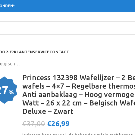
ZONDEN*
OOPJE?
KLANTENSERVICE
CONTACT
Princess 132398 Wafelijzer – 2 Belgische wafels – 4×7 – Regelbare thermostaat – Anti aanbaklaag – Hoog vermogen – 1500 Watt – 26 x 22 cm – Belgisch Wafelijzer Deluxe – Zwart
Princess 132398 Wafelijzer – 2 B
wafels – 4×7 – Regelbare thermos
27
%
Anti aanbaklaag – Hoog vermoge
Watt – 26 x 22 cm – Belgisch Wafe
Deluxe – Zwart
€37,00
€
26,99