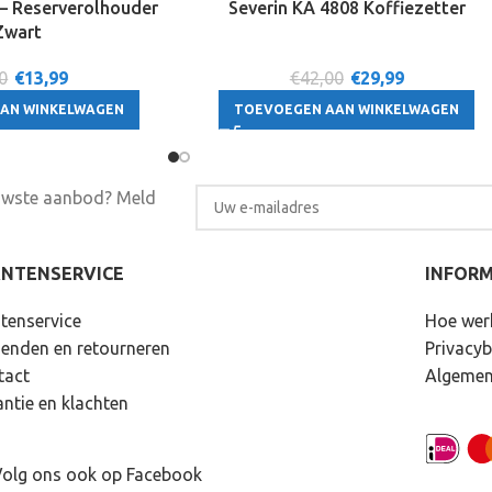
 – Reserverolhouder
Severin KA 4808 Koffiezetter
Zwart
0
€
13,99
€42,00
€
29,99
AN WINKELWAGEN
TOEVOEGEN AAN WINKELWAGEN
euwste aanbod? Meld
ANTENSERVICE
INFORM
tenservice
Hoe wer
zenden en retourneren
Privacyb
tact
Algemen
ntie en klachten
olg ons ook op Facebook