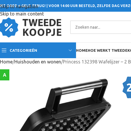
IET GOED = GELD TERUG! | VOOR 14:00 UUR BESTELD, ZELFDE DAG VER
Skip to navigation
Skip to main content
CATEGORIEËN
HOME
HOE WERKT TWEEDEK
Home
Huishouden en wonen
A