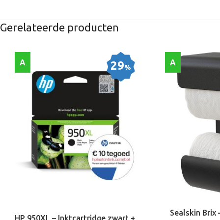
Gerelateerde producten
A
A
29
%
Sealskin Brix
HP 950XL – Inktcartridge zwart +