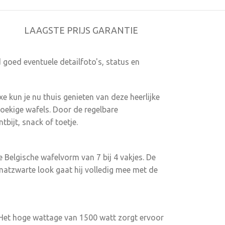
 maakt het
ijzer. De
eerd met
LAAGSTE PRIJS GARANTIE
ings gebruiken.
t chocolade
 goed eventuele detailfoto's, status en
che Wafelijzer
dig te reinigen
elijzer
e kun je nu thuis genieten van deze heerlijke
 afkoelen en
oekige wafels. Door de regelbare
. Berg het
tbijt, snack of toetje.
s voor je
ncess Belgisch
 Princess
 Belgische wafelvorm van 7 bij 4 vakjes. De
e matzwarte look gaat hij volledig mee met de
ijlvolle
 antiaanbaklaag
n 1500W is hij
slipvoetjes
. Het hoge wattage van 1500 watt zorgt ervoor