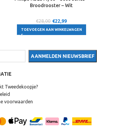
Broodrooster – Wit
– me
€28,00
€
22,99
€3
TOEVOEGEN AAN WINKELWAGEN
TOEVOEGE
ATIE
kt Tweedekoopje?
eleid
e voorwaarden