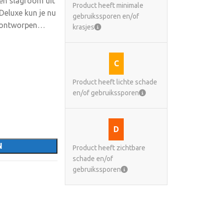
 en slagroom uit
Product heeft minimale
Deluxe kun je nu
gebruikssporen en/of
l ontworpen
krasjes
akt in een mum
egelbare
 van je wafels
C
 als ontbijt,
Product heeft lichte schade
ijzer Deluxe
en/of gebruikssporen
ntiaanbaklaag en
vorm van 7 bij 4
tjes zorgen
D
jn moderne
N
de trends en
Product heeft zichtbare
schade en/of
ostaat voor de
gebruikssporen
lbare
uin je jouw
zorgt ervoor
s. De lichtring