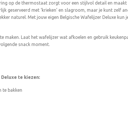
voor veilig gebruik
tring op de thermostaat zorgt voor een stijlvol detail en maakt
rlijk geserveerd met ‘krieken’ en slagroom, maar je kunt zelf a
kker naturel. Met jouw eigen Belgische Wafelijzer Deluxe kun j
 te maken. Laat het wafelijzer wat afkoelen en gebruik keuken
e volgende snack moment.
 Deluxe te kiezen:
n te bakken