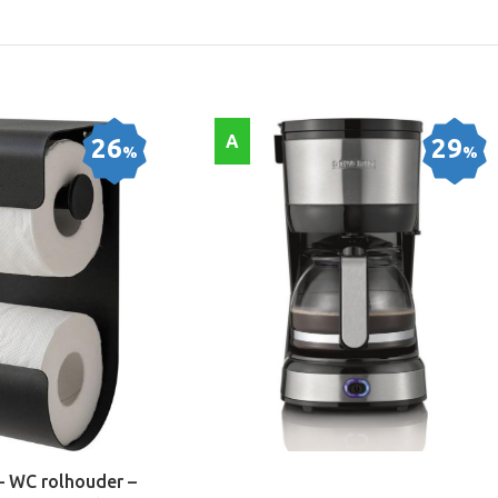
A
26
29
%
%
 – WC rolhouder –