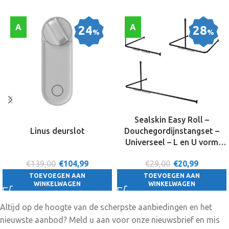
A
A
24
28
%
%
Sealskin Easy Roll –
Linus deurslot
Douchegordijnstangset –
Universeel – L en U vorm
montage – 90x90x90 cm –
€139,00
€
104,99
€29,00
€
20,99
Zwart
TOEVOEGEN AAN
TOEVOEGEN AAN
WINKELWAGEN
WINKELWAGEN
Altijd op de hoogte van de scherpste aanbiedingen en het
nieuwste aanbod? Meld u aan voor onze nieuwsbrief en mis