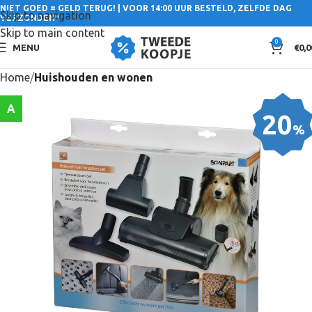
NIET GOED = GELD TERUG! | VOOR 14:00 UUR BESTELD, ZELFDE DAG
Skip to navigation
VERZONDEN*
Skip to main content
0
MENU
€
0,0
Home
Huishouden en wonen
A
20
%