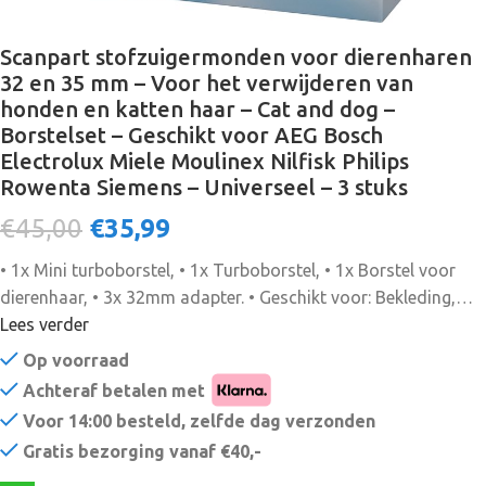
Scanpart stofzuigermonden voor dierenharen
32 en 35 mm – Voor het verwijderen van
honden en katten haar – Cat and dog –
Borstelset – Geschikt voor AEG Bosch
Electrolux Miele Moulinex Nilfisk Philips
Rowenta Siemens – Universeel – 3 stuks
€45,00
€
35,99
• 1x Mini turboborstel, • 1x Turboborstel, • 1x Borstel voor
dierenhaar, • 3x 32mm adapter. • Geschikt voor: Bekleding,
stof, vloerbedekking en tapijt. • Kleur: zwart • Diameter: 35 &
Lees verder
32 mm (insert) • Uitvoering: Alternatief • Passend voor: AEG,
Op voorraad
Bosch, Electrolux, Miele, Moulinex, Nilfisk, Panasonic,
Achteraf betalen met
Rowenta, Siemens, etc. • Verpakkingsinhoud: Borstelset voor
Voor 14:00 besteld, zelfde dag verzonden
het verwijderen van dierenharen: • Verpakkingsvorm: Doos
Gratis bezorging vanaf €40,-