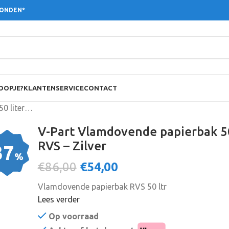
ZONDEN*
OOPJE?
KLANTENSERVICE
CONTACT
V-Part Vlamdovende papierbak 50 liter – RVS – Zilver
V-Part Vlamdovende papierbak 50
RVS – Zilver
37
%
€86,00
€
54,00
Vlamdovende papierbak RVS 50 ltr
Lees verder
Op voorraad