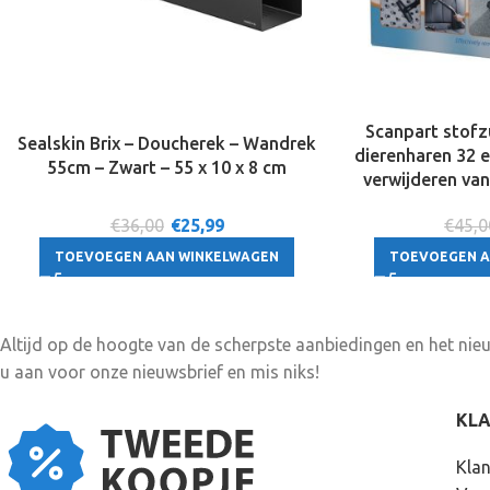
Scanpart stof
Sealskin Brix – Doucherek – Wandrek
dierenharen 32 
55cm – Zwart – 55 x 10 x 8 cm
verwijderen va
haar – Cat and 
€36,00
€
25,99
€45,0
Geschikt voor A
Miele Mouline
TOEVOEGEN AAN WINKELWAGEN
TOEVOEGEN A
Rowenta Siemen
s
Altijd op de hoogte van de scherpste aanbiedingen en het ni
u aan voor onze nieuwsbrief en mis niks!
KL
Klan