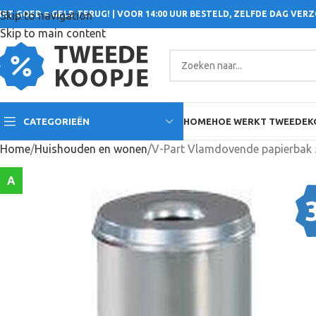
IET GOED = GELD TERUG! | VOOR 14:00 UUR BESTELD, ZELFDE DAG VER
Skip to navigation
Skip to main content
CATEGORIEËN
HOME
HOE WERKT TWEEDEK
Home
Huishouden en wonen
A