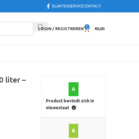
KLANTENSERVICE
CONTACT
0
LOGIN / REGISTREREN
€
0,00
 liter –
A
Product bevindt zich in
nieuwstaat
B