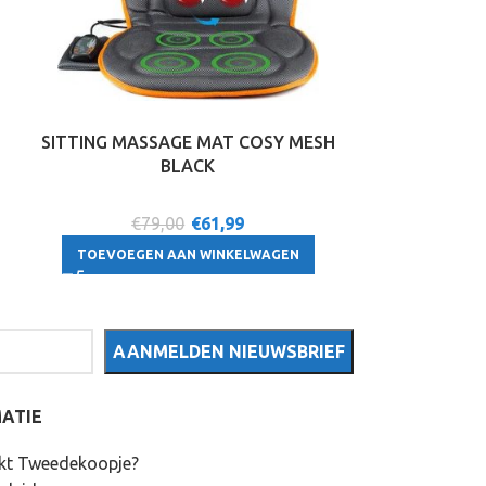
SITTING MASSAGE MAT COSY MESH
Hauck Ea
BLACK
R
€79,00
€
61,99
€9
TOEVOEGEN AAN WINKELWAGEN
TOEVOEGE
ATIE
kt Tweedekoopje?