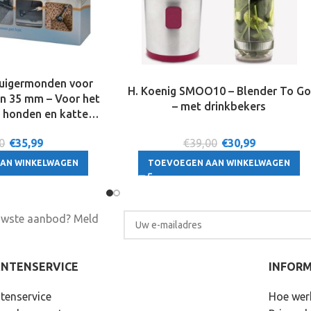
zuigermonden voor
H. Koenig SMOO10 – Blender To Go
en 35 mm – Voor het
– met drinkbekers
n honden en katten
dog – Borstelset –
0
€
35,99
€39,00
€
30,99
EG Bosch Electrolux
x Nilfisk Philips
AN WINKELWAGEN
TOEVOEGEN AAN WINKELWAGEN
s – Universeel – 3
tuks
euwste aanbod? Meld
ANTENSERVICE
INFORM
tenservice
Hoe wer