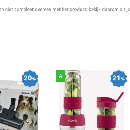
n niet compleet overeen met het product, bekijk daarom altijd
A
20
21
%
%