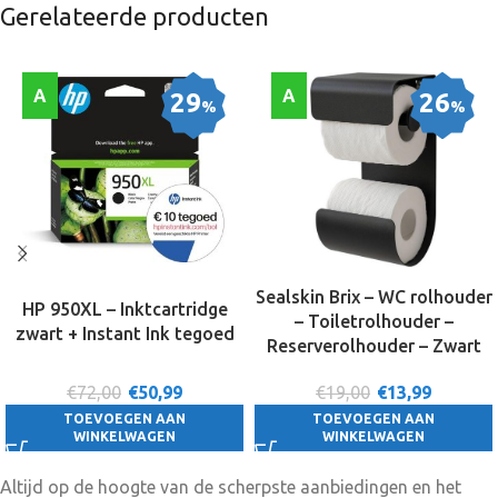
Gerelateerde producten
A
A
29
26
%
%
Sealskin Brix – WC rolhouder
HP 950XL – Inktcartridge
– Toiletrolhouder –
zwart + Instant Ink tegoed
Reserverolhouder – Zwart
€72,00
€
50,99
€19,00
€
13,99
TOEVOEGEN AAN
TOEVOEGEN AAN
WINKELWAGEN
WINKELWAGEN
Altijd op de hoogte van de scherpste aanbiedingen en het