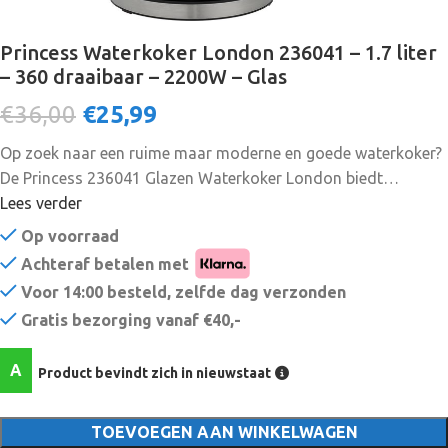
Princess Waterkoker London 236041 – 1.7 liter
– 360 draaibaar – 2200W – Glas
€36,00
€
25,99
Op zoek naar een ruime maar moderne en goede waterkoker?
De Princess 236041 Glazen Waterkoker London biedt
optimale prestatie. Het hoge kwaliteit glas geeft je de
Lees verder
mogelijkheid om het hele kookproces te volgen en de blauwe
Op voorraad
lichtring zorgt voor een extra speels effect. De kan is compleet
Achteraf betalen met
afneembaar van de basis en heeft een lange levensduur
Voor 14:00 besteld, zelfde dag verzonden
dankzij het geïntegreerde verwarmingselement. Met de
Gratis bezorging vanaf €40,-
London drink je thee in stijl. Snel even een kopje thee zetten
Het verborgen verwarmingselement in de Princess London
A
Product bevindt zich in nieuwstaat
Waterkoker heeft een hoog vermogen van 2200W en warmt
het water snel op. De basis van de waterkoker is in
roestvrijstaal afgewerkt en beschikt over een Strix controller.
TOEVOEGEN AAN WINKELWAGEN