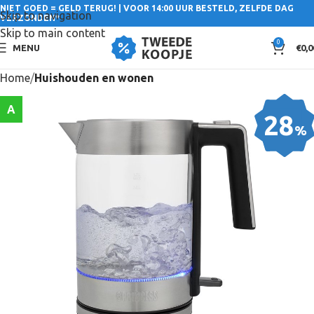
NIET GOED = GELD TERUG! | VOOR 14:00 UUR BESTELD, ZELFDE DAG
Skip to navigation
VERZONDEN*
Skip to main content
0
MENU
€
0,0
Home
Huishouden en wonen
A
28
%