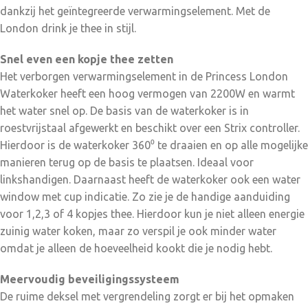
waardoor de Princess Waterkoker zeer duurzaam is. Het
dankzij het geïntegreerde verwarmingselement. Met de
kalkfilter houdt mogelijk restjes kalk uit je theekopje en kan
London drink je thee in stijl.
makkelijk losgehaald en schoongemaakt worden. Daarnaast
is de London ook erg makkelijk op te bergen dankzij het
Snel even een kopje thee zetten
snoeropbergsysteem onderin de waterkoker. Wat vind je in de
Het verborgen verwarmingselement in de Princess London
doos:Princess Waterkoker London, handleiding Redenen om
Waterkoker heeft een hoog vermogen van 2200W en warmt
voor de Princess 236041 Waterkoker London te kiezen:
het water snel op. De basis van de waterkoker is in
Stijlvolle glazen waterkoker met een ruime inhoud van 1.7 liter
roestvrijstaal afgewerkt en beschikt over een Strix controller.
voor echte theeleuten en grote gezinnen Uitgevoerd in
Hierdoor is de waterkoker 360⁰ te draaien en op alle mogelijke
hoogwaardig glas met roestvrijstalen basis Geschikt voor
manieren terug op de basis te plaatsen. Ideaal voor
links- en rechtshandigen dankzij de mogelijk om de
linkshandigen. Daarnaast heeft de waterkoker ook een water
waterkoker 360⁰ te draaien Hoog vermogen van 2200 Watt
window met cup indicatie. Zo zie je de handige aanduiding
zodat het water zeer snel aan de kook gebracht is
voor 1,2,3 of 4 kopjes thee. Hierdoor kun je niet alleen energie
Meervoudige beveiliging waaronder een droogkookbeveiliging
zuinig water koken, maar zo verspil je ook minder water
en een automatische afslag
omdat je alleen de hoeveelheid kookt die je nodig hebt.
Meervoudig beveiligingssysteem
De ruime deksel met vergrendeling zorgt er bij het opmaken