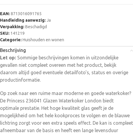
Hierdoor is de waterkoker 360⁰ te draaien en op alle mogelijke
manieren terug op de basis te plaatsen. Ideaal voor
EAN:
8713016091765
linkshandigen. Daarnaast heeft de waterkoker ook een water
Handleiding aanwezig:
Ja
window met cup indicatie. Zo zie je de handige aanduiding
Verpakking:
Beschadigd
voor 1,2,3 of 4 kopjes thee. Hierdoor kun je niet alleen energie
SKU:
141219
zuinig water koken, maar zo verspil je ook minder water
Categorie:
Huishouden en wonen
omdat je alleen de hoeveelheid kookt die je nodig hebt.
Beschrijving
Meervoudig beveiligingssysteemDe ruime deksel met
Let op:
Sommige beschrijvingen komen in uitzondelijke
vergrendeling zorgt er bij het opmaken van de Princess
gevallen niet compleet overeen met het product, bekijk
waterkoker voor dat de stoom snel kan ontsnappen.
daarom altijd goed eventuele detailfoto's, status en overige
Daarnaast slaat de waterkoker automatisch af als het water
productinformatie.
kookt en zodra je hem van de basis tilt. Droogkoken komt niet
voor dankzij de droogkookbeveiliging. De extra brede
Op zoek naar een ruime maar moderne en goede waterkoker?
waterniveaumeter toont duidelijk wanneer het water tot het
De Princess 236041 Glazen Waterkoker London biedt
maximum is gevuld. Dit maakt het gebruiken van de Princess
optimale prestatie. Het hoge kwaliteit glas geeft je de
waterkoker makkelijk en veilig. Makkelijk schoon te
mogelijkheid om het hele kookproces te volgen en de blauwe
makenDankzij het geïntegreerde verwarmingselement heb je
lichtring zorgt voor een extra speels effect. De kan is compleet
veel minder last van kalkaanslag op verborgen plekken
afneembaar van de basis en heeft een lange levensduur